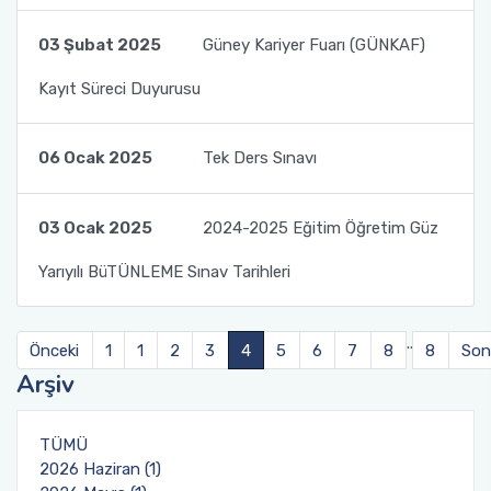
03 Şubat 2025
Güney Kariyer Fuarı (GÜNKAF)
Kayıt Süreci Duyurusu
06 Ocak 2025
Tek Ders Sınavı
03 Ocak 2025
2024-2025 Eğitim Öğretim Güz
Yarıyılı BüTÜNLEME Sınav Tarihleri
..
Önceki
1
1
2
3
4
5
6
7
8
8
Son
Arşiv
TÜMÜ
2026 Haziran (1)