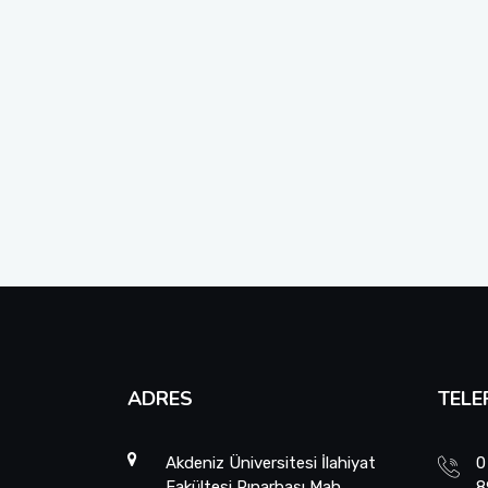
ADRES
TELE
Akdeniz Üniversitesi İlahiyat
0
Fakültesi Pınarbaşı Mah.
8