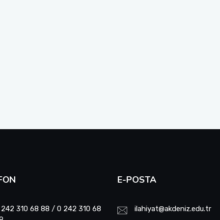
FON
E-POSTA
 242 310 68 88 / 0 242 310 68
ilahiyat@akdeniz.edu.tr
9