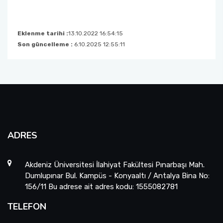
Eklenme tarihi :
13.10.2022 16:54:15
Son güncelleme :
6.10.2025 12:55:11
ADRES
Akdeniz Üniversitesi İlahiyat Fakültesi Pınarbaşı Mah.
Dumlupınar Bul. Kampüs - Konyaaltı / Antalya Bina No:
156/11 Bu adrese ait adres kodu: 1555082781
TELEFON