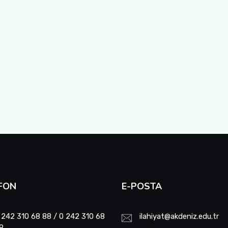
FON
E-POSTA
 242 310 68 88 / 0 242 310 68
ilahiyat@akdeniz.edu.tr
9