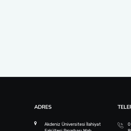
ADRES
TELE
Akdeniz Üniversitesi İlahiyat
0
Fakültesi Pınarbaşı Mah.
8