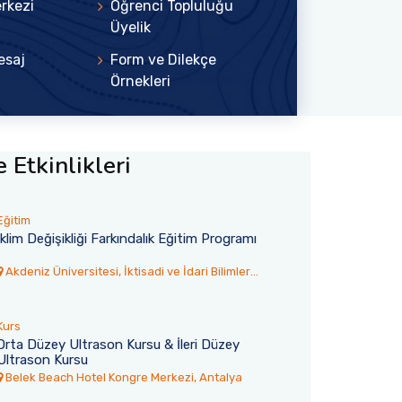
erkezi
Öğrenci Topluluğu
Üyelik
esaj
Form ve Dilekçe
Örnekleri
 Etkinlikleri
Eğitim
İklim Değişikliği Farkındalık Eğitim Programı
Akdeniz Üniversitesi, İktisadi ve İdari Bilimler
Fakültesi Toplantı Salonu
Kurs
Orta Düzey Ultrason Kursu & İleri Düzey
Ultrason Kursu
6
30 Temmuz 2026
Belek Beach Hotel Kongre Merkezi, Antalya
rsitesi’nden
Akdeniz TÖMER’den 77 Ulus