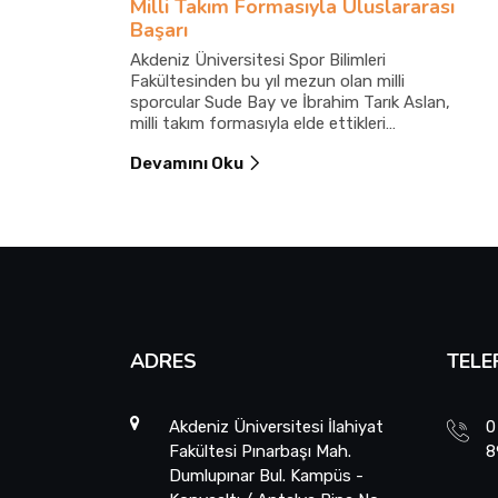
Milli Takım Formasıyla Uluslararası
Başarı
Akdeniz Üniversitesi Spor Bilimleri
Fakültesinden bu yıl mezun olan milli
sporcular Sude Bay ve İbrahim Tarık Aslan,
milli takım formasıyla elde ettikleri
uluslararası derecelerle üniversitelerine ve
Devamını Oku
Türkiye’ye gurur yaşattı.
ADRES
TELE
Akdeniz Üniversitesi İlahiyat
0
Fakültesi Pınarbaşı Mah.
8
Dumlupınar Bul. Kampüs -