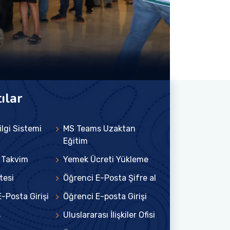
kuk Fakültesinde
 Olağan Akademik Kurul
nmıştır.
SU
SI
ılar
lgi Sistemi
MS Teams Uzaktan
Eğitim
 Takvim
Yemek Ücreti Yükleme
tesi
Öğrenci E-Posta Şifre al
-Posta Girişi
Öğrenci E-posta Girişi
s
Uluslararası İlişkiler Ofisi