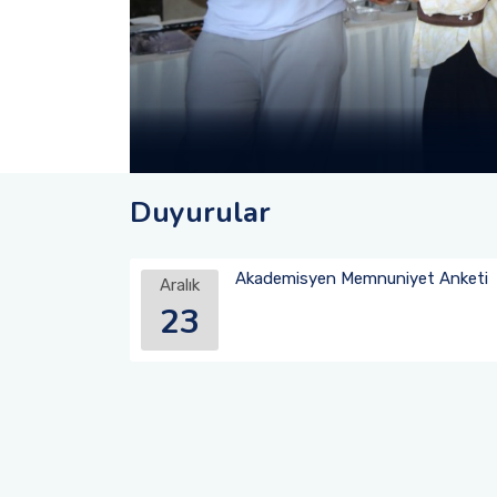
Liselerde Bilim
Fakültemiz 2025-2026 
Akdeniz
İ
F
Duyurular
Akademisyen Memnuniyet Anketi
Aralık
23