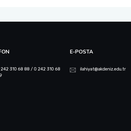
FON
E-POSTA
 242 310 68 88 / 0 242 310 68
ilahiyat@akdeniz.edu.tr
9