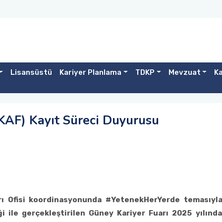
Lisansüstü
Kariyer Planlama
TDKP
Mevzuat
Ka
KAF) Kayıt Süreci Duyurusu
rı Ofisi koordinasyonunda #YetenekHerYerde temasıyla
iği ile gerçekleştirilen Güney Kariyer Fuarı 2025 yılın