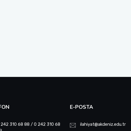
FON
E-POSTA
 242 310 68 88 / 0 242 310 68
ilahiyat@akdeniz.edu.tr
9