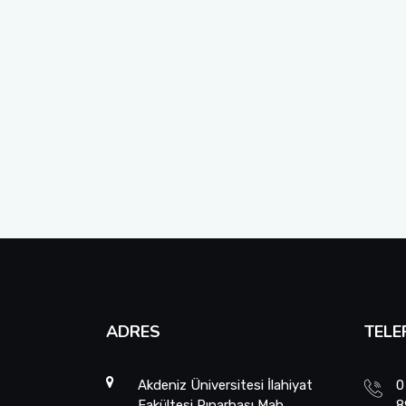
ADRES
TELE
Akdeniz Üniversitesi İlahiyat
0
Fakültesi Pınarbaşı Mah.
8