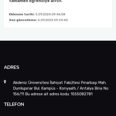
tamamen öğrenciye aittir.
Eklenme tarihi:
5.09.2024 09:46:58
Son güncelleme:
5.09.2024 09:54:45
ADRES
Akdeniz Üniversitesi İlahiyat Fakültesi Pınarbaşı Mah.
Dumlupınar Bul. Kampüs - Konyaaltı / Antalya Bina No:
156/11 Bu adrese ait adres kodu: 1555082781
TELEFON