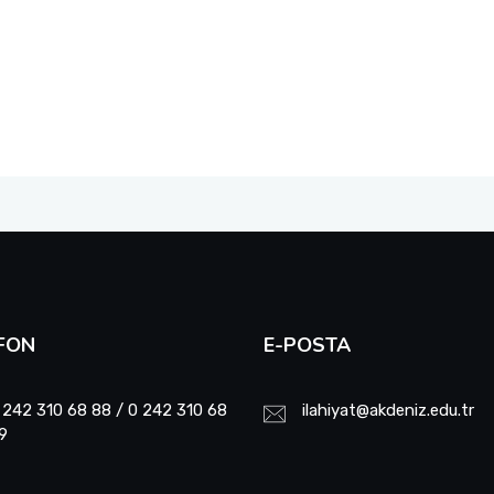
FON
E-POSTA
 242 310 68 88 / 0 242 310 68
ilahiyat@akdeniz.edu.tr
9